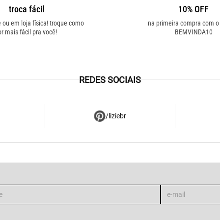
troca fácil
10% OFF
e ou em loja física! troque como
na primeira compra com 
or mais fácil pra você!
BEMVINDA10
REDES SOCIAIS
/liziebr