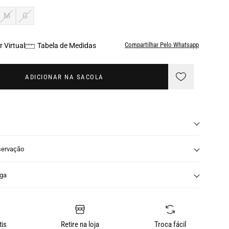
M
G
Compartilhar Pelo Whatsapp
 Virtual
Tabela de Medidas
ADICIONAR NA SACOLA
servação
nga
tis
Retire na loja
Troca fácil