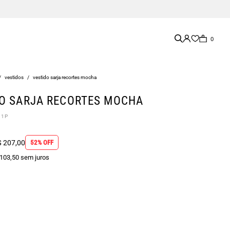
0
/
vestidos
/
vestido sarja recortes mocha
O SARJA RECORTES MOCHA
81P
 207,00
52% OFF
 103,50 sem juros