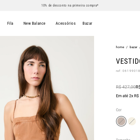
10% de desconto na primeira compra*
s
Fila
New Balance
Acessórios
Bazar
home
/
bazar
VESTID
ref: 0619901
R$ 427,00
R$
Em até 2x R$
Cor