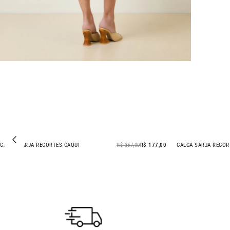
CALCA SARJA RECORTES CAQUI
R$ 357,00
R$ 177,00
CALCA SARJA RECOR
- 50% OFF
- 50% OFF