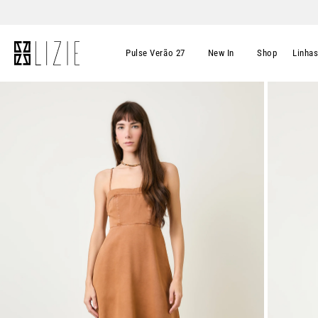
Pulse Verão 27
New In
Shop
Linha