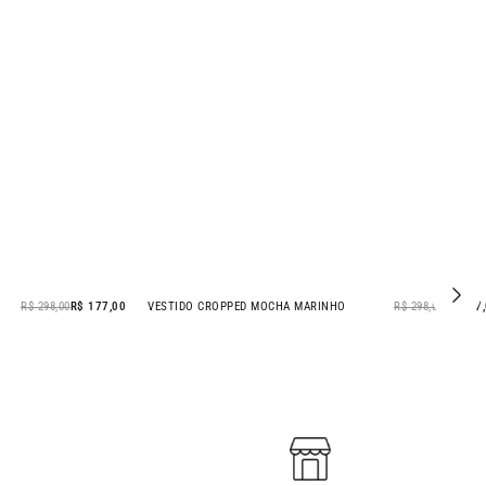
R$ 298,00
R$ 177,00
VESTIDO CROPPED MOCHA MARINHO
R$ 298,00
R$ 177
- 41% OFF