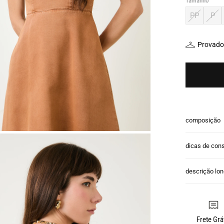
Tamanho
PP
P
Provador
composição
dicas de con
descrição lo
Frete Grá