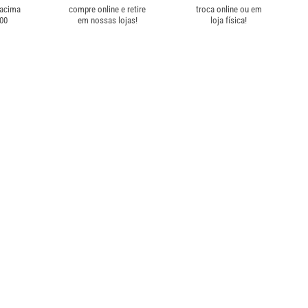
 acima
compre online e retire
troca online ou em
,00
em nossas lojas!
loja física!