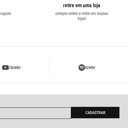
retire em uma loja
o cupom
compre online e retire em nossas
lojas!
/liziebr
liziebr
CADASTRAR