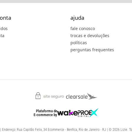
onta
ajuda
idos
fale conosco
ta
trocas e devoluções
políticas
perguntas frequentes
Plataforma de
E-commerce
by
 Endereço: Rua Capitão Felix, 34 Ecommerce - Benfica, Rio de Janeiro - RJ | © 2026 Lizie. To