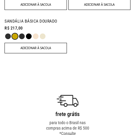
ADICIONAR À SACOLA
ADICIONAR À SACOLA
SANDÁLIA BÁSICA DOURADO
R$ 217,00
ADICIONAR À SACOLA
frete grátis
troca fácil
para todo o Brasil nas
troca online ou em loja
compras acima de R$ 500
física! troque como for
*Consulte
mais fácil pra você!