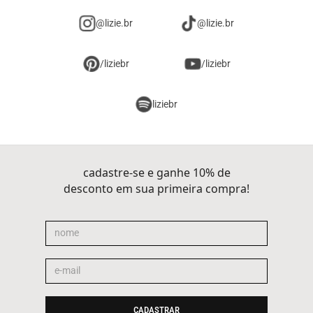
@lizie.br
@lizie.br
/liziebr
/liziebr
liziebr
cadastre-se e ganhe 10% de
desconto em sua primeira compra!
CADASTRAR