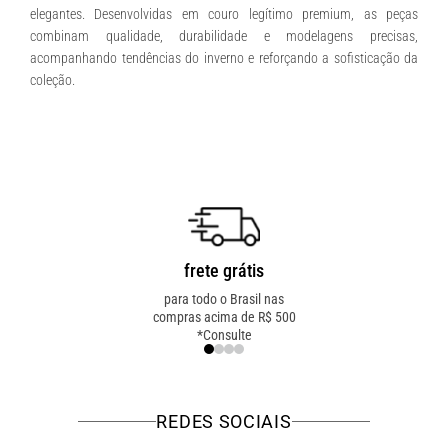
elegantes. Desenvolvidas em couro legítimo premium, as peças
combinam qualidade, durabilidade e modelagens precisas,
acompanhando tendências do inverno e reforçando a sofisticação da
coleção.
frete grátis
troca fácil
para todo o Brasil nas
troca online ou em loja
compras acima de R$ 500
física! troque como for
*Consulte
mais fácil pra você!
REDES SOCIAIS