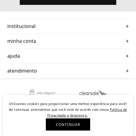
institucional
minha conta
ajuda
atendimento
Utilizamos cookies para proporcionar uma melhor experiência para você!
Plataforma de
E-commerce
by
Ao continuar, entendemos que você está de acordo com nossa
Política de
Privacidade e Segurança.
.
?
CNPJ: 25.196.071/0001-32 | Endereço: Rua Capitão Felix, 34 Ecommerce - Benfica,
CONTINUAR
Rio de Janeiro - RJ | © 2026 Lizie. Todos os direitos reservados.
ajuda