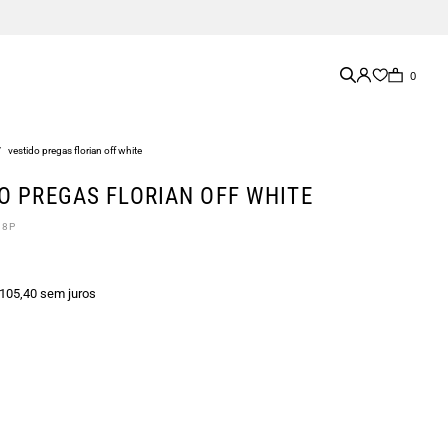
0
/
vestido pregas florian off white
O PREGAS FLORIAN OFF WHITE
08P
 105,40 sem juros