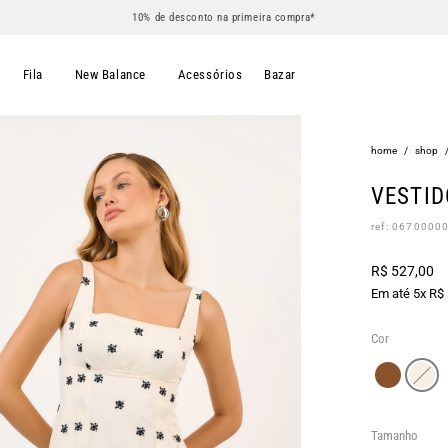
10% de desconto na primeira compra*
s
Fila
New Balance
Acessórios
Bazar
home
/
shop
VESTID
ref: 0670000
R$ 527,00
Em até 5x R$
Cor
Tamanho