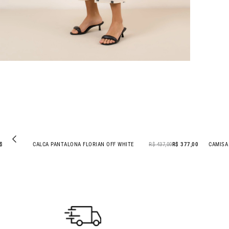
VESTIDO PREGAS FLORIAN CACAU
R$ 527,00
CALCA PANTALONA F
- 14% OFF