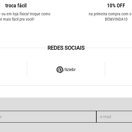
troca fácil
10% OFF
e ou em loja física! troque como
na primeira compra com 
or mais fácil pra você!
BEMVINDA10
REDES SOCIAIS
/liziebr