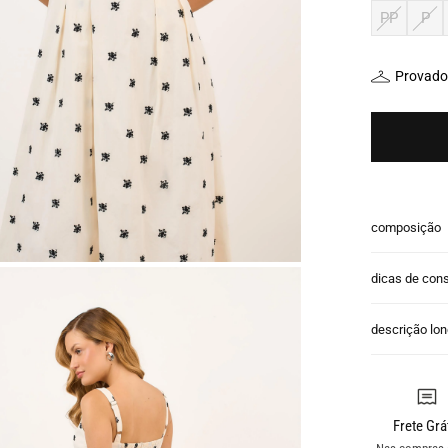
PP
P
Provador
composição
dicas de con
descrição lo
Frete Grá