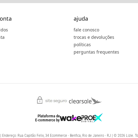
onta
ajuda
idos
fale conosco
ta
trocas e devoluções
políticas
perguntas frequentes
Plataforma de
E-commerce
by
 Endereço: Rua Capitão Felix, 34 Ecommerce - Benfica, Rio de Janeiro - RJ | © 2026 Lizie. To