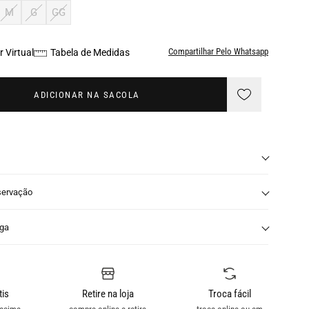
M
G
GG
Compartilhar Pelo Whatsapp
 Virtual
Tabela de Medidas
ADICIONAR NA SACOLA
servação
nga
tis
Retire na loja
Troca fácil