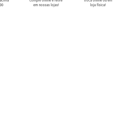
 acima
compre online e retire
troca online ou em
,00
em nossas lojas!
loja física!