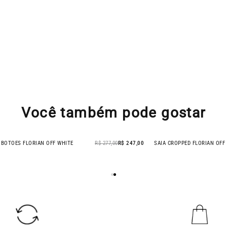
Você também pode gostar
LORIAN OFF WHITE
R$ 437,00
R$ 377,00
CAMISA BOTOES FLORIAN OFF WHITE
- 11% OFF