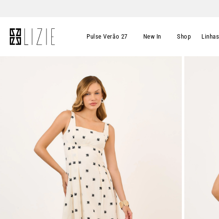
Pulse Verão 27
New In
Shop
Linha