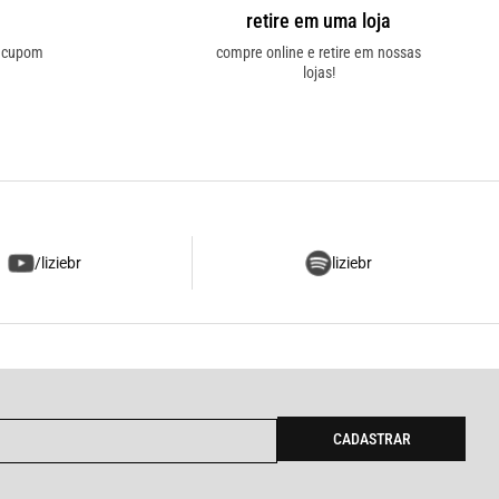
retire em uma loja
o cupom
compre online e retire em nossas
lojas!
/liziebr
liziebr
CADASTRAR