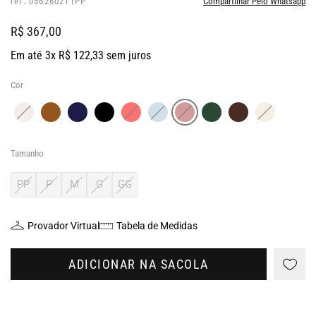
ref: 056260211PP
Compartilhar Pelo Whatsapp
R$ 367,00
Em até 3x R$ 122,33 sem juros
Cor
Tamanho
PP
P
M
G
GG
Provador Virtual
Tabela de Medidas
ADICIONAR NA SACOLA