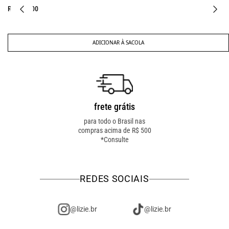
R$ 367,00
ADICIONAR À SACOLA
frete grátis
troca fácil
para todo o Brasil nas
troca online ou em loja
compras acima de R$ 500
física! troque como for
*Consulte
mais fácil pra você!
REDES SOCIAIS
@lizie.br
@lizie.br