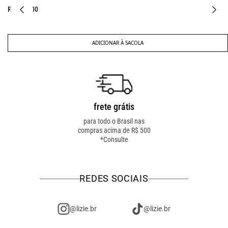
R$ 397,00
ADICIONAR À SACOLA
frete grátis
troca fácil
para todo o Brasil nas
troca online ou em loja
compras acima de R$ 500
física! troque como for
*Consulte
mais fácil pra você!
REDES SOCIAIS
@lizie.br
@lizie.br