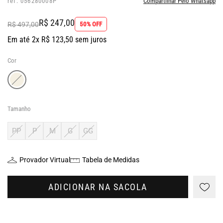
ref: 056280008P
Compartilhar Pelo Whatsapp
R$ 247,00
R$ 497,00
50% OFF
Em até 2x R$ 123,50 sem juros
Cor
Tamanho
PP
P
M
G
GG
Provador Virtual
Tabela de Medidas
ADICIONAR NA SACOLA