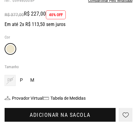
ref: 059460008P
Compartilhar Pelo Whatsapp
R$ 227,00
R$ 377,00
40% OFF
Em até 2x R$ 113,50 sem juros
Cor
Tamanho
PP
P
M
Provador Virtual
Tabela de Medidas
ADICIONAR NA SACOLA