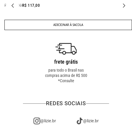
R$ 267,00
R$ 117,00
ADICIONAR À SACOLA
frete grátis
troca fácil
para todo o Brasil nas
troca online ou em loja
compras acima de R$ 500
física! troque como for
*Consulte
mais fácil pra você!
REDES SOCIAIS
@lizie.br
@lizie.br