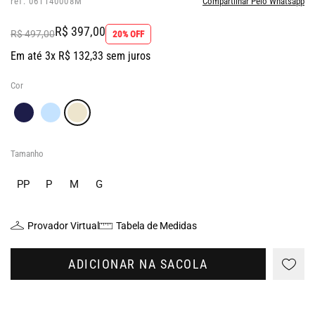
ref: 061140008M
Compartilhar Pelo Whatsapp
R$ 397,00
R$ 497,00
20% OFF
Em até 3x R$ 132,33 sem juros
Cor
Tamanho
PP
P
M
G
Provador Virtual
Tabela de Medidas
ADICIONAR NA SACOLA