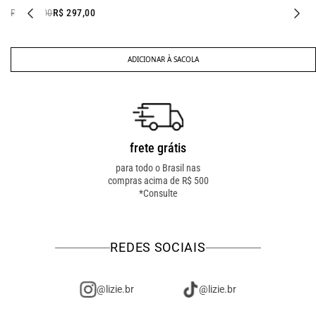
R$ 397,00
R$ 297,00
ADICIONAR À SACOLA
frete grátis
troca fácil
para todo o Brasil nas
troca online ou em loja
compras acima de R$ 500
física! troque como for
*Consulte
mais fácil pra você!
REDES SOCIAIS
@lizie.br
@lizie.br