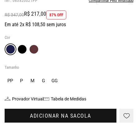
ref: 063820021PP
Compartilhar Pelo Whatsapp
R$ 217,00
R$ 347,00
37% OFF
Em até 2x R$ 108,50 sem juros
Cor
Tamanho
PP
P
M
G
GG
Provador Virtual
Tabela de Medidas
ADICIONAR NA SACOLA