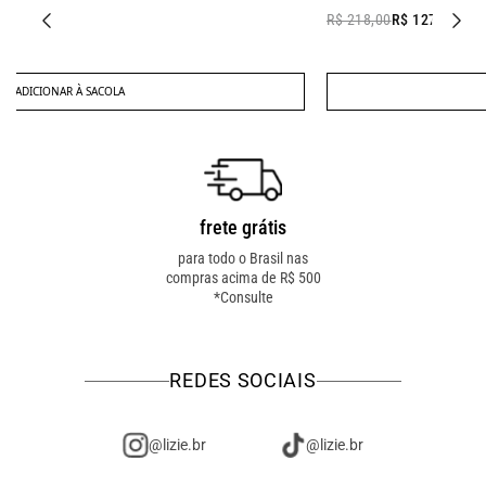
R$ 218,00
R$ 127,00
ADICIONAR À SACOLA
frete grátis
troca fácil
para todo o Brasil nas
troca online ou em loja
compras acima de R$ 500
física! troque como for
*Consulte
mais fácil pra você!
REDES SOCIAIS
@lizie.br
@lizie.br