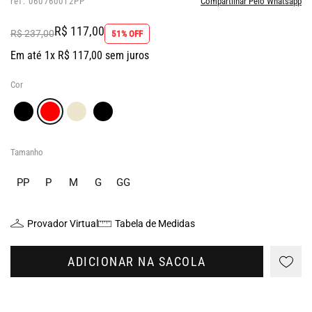
ref: 060760012PP
Compartilhar Pelo Whatsapp
R$ 117,00
R$ 237,00
51% OFF
Em até 1x R$ 117,00 sem juros
Cor
Tamanho
PP
P
M
G
GG
Provador Virtual
Tabela de Medidas
ADICIONAR NA SACOLA