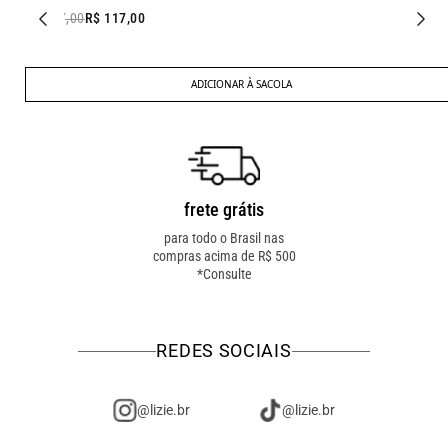
R$ 237,00
R$ 117,00
ADICIONAR À SACOLA
frete grátis
troca fácil
para todo o Brasil nas
troca online ou em loja
compras acima de R$ 500
física! troque como for
*Consulte
mais fácil pra você!
REDES SOCIAIS
@lizie.br
@lizie.br