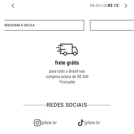
R$ 327,00
R$ 157,00
ADICIONAR À SACOLA
frete grátis
troca fácil
para todo o Brasil nas
troca online ou em loja
compras acima de R$ 500
física! troque como for
*Consulte
mais fácil pra você!
REDES SOCIAIS
@lizie.br
@lizie.br