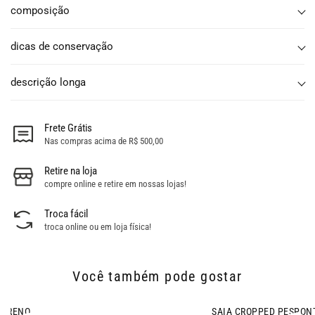
composição
dicas de conservação
descrição longa
Frete Grátis
Nas compras acima de R$ 500,00
Retire na loja
compre online e retire em nossas lojas!
Troca fácil
troca online ou em loja física!
Você também pode gostar
- 52% OFF
SAIA CROPPED PESPONTOS IPANEMA AZUL SERENO