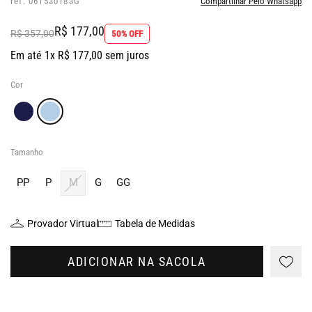
ref: 061530183G
Compartilhar Pelo Whatsapp
R$ 177,00
R$ 357,00
50% OFF
Em até 1x R$ 177,00 sem juros
Cor
Tamanho
PP
P
M
G
GG
Provador Virtual
Tabela de Medidas
ADICIONAR NA SACOLA