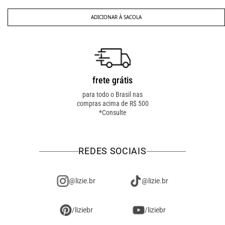
ADICIONAR À SACOLA
frete grátis
troca fácil
para todo o Brasil nas
troca online ou em loja
compras acima de R$ 500
física! troque como for
*Consulte
mais fácil pra você!
REDES SOCIAIS
@lizie.br
@lizie.br
/liziebr
/liziebr