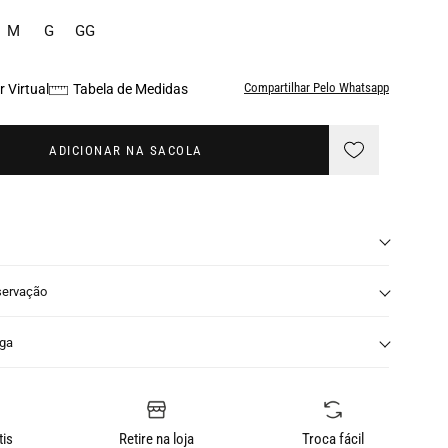
M
G
GG
Compartilhar Pelo Whatsapp
 Virtual
Tabela de Medidas
ADICIONAR NA SACOLA
servação
nga
tis
Retire na loja
Troca fácil