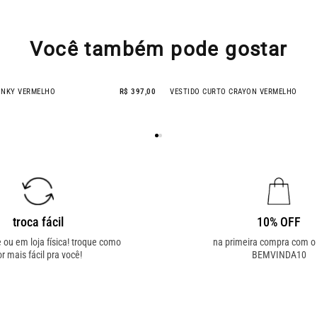
Você também pode gostar
INKY VERMELHO
R$ 397,00
VESTIDO CURTO CRAYON VERMELHO
- 51% OFF
troca fácil
10% OFF
e ou em loja física! troque como
na primeira compra com 
or mais fácil pra você!
BEMVINDA10