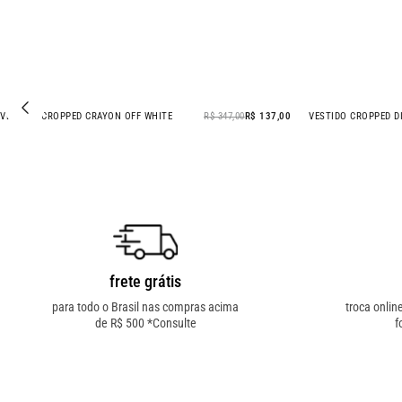
VESTIDO CROPPED CRAYON OFF WHITE
R$ 347,00
R$ 137,00
VESTIDO CROPPED D
- 61% OFF
frete grátis
para todo o Brasil nas compras acima
troca onlin
de R$ 500 *Consulte
f