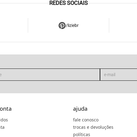
REDES SOCIAIS
/liziebr
onta
ajuda
idos
fale conosco
ta
trocas e devoluções
políticas