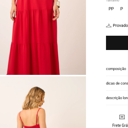
Tamanho
PP
P
Provador
composição
dicas de con
descrição lo
Frete Grá