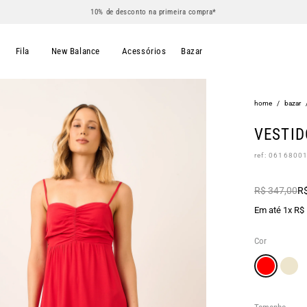
10% de desconto na primeira compra*
s
Fila
New Balance
Acessórios
Bazar
home
/
bazar
VESTI
ref: 0616800
R$ 347,00
R$
Em até 1x R$
Cor