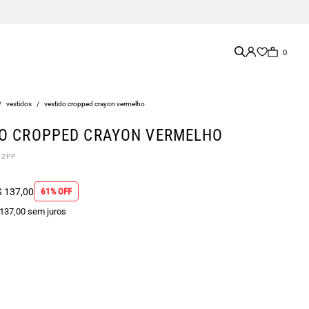
0
/
vestidos
/
vestido cropped crayon vermelho
DO CROPPED CRAYON VERMELHO
12PP
 137,00
61% OFF
 137,00 sem juros