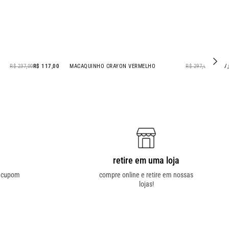
R$ 237,00
R$ 117,00
MACAQUINHO CRAYON VERMELHO
R$ 297,00
R$ 147
- 51% OFF
retire em uma loja
o cupom
compre online e retire em nossas
lojas!