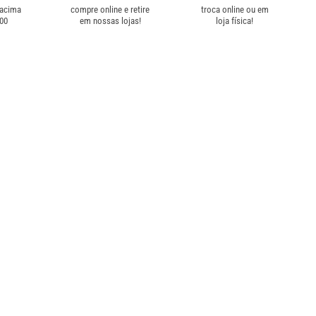
 acima
compre online e retire
troca online ou em
,00
em nossas lojas!
loja física!