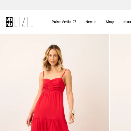
Pulse Verão 27
New In
Shop
Linha