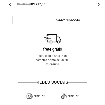
R$ 397,00
R$ 227,00
ADICIONAR À SACOLA
frete grátis
troca fácil
para todo o Brasil nas
troca online ou em loja
compras acima de R$ 500
física! troque como for
*Consulte
mais fácil pra você!
REDES SOCIAIS
@lizie.br
@lizie.br