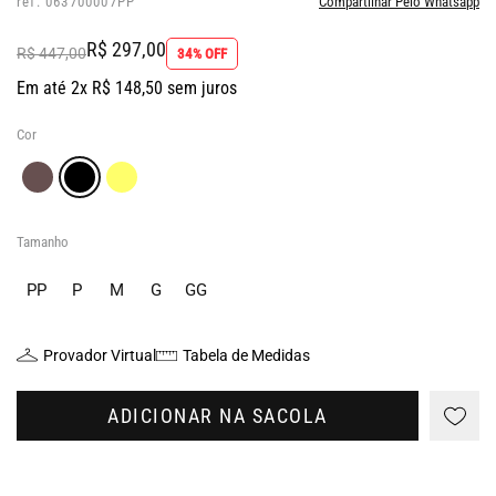
ref: 063700007PP
Compartilhar Pelo Whatsapp
R$ 297,00
R$ 447,00
34% OFF
Em até 2x R$ 148,50 sem juros
Cor
Tamanho
PP
P
M
G
GG
Provador Virtual
Tabela de Medidas
ADICIONAR NA SACOLA