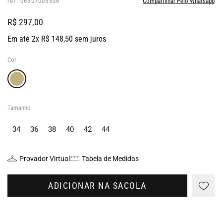
ref: 06607005536
Compartilhar Pelo Whatsapp
R$ 297,00
Em até 2x R$ 148,50 sem juros
Cor
Tamanho
34
36
38
40
42
44
Provador Virtual
Tabela de Medidas
ADICIONAR NA SACOLA