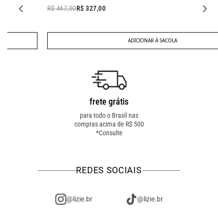
R$ 467,00
R$ 327,00
ADICIONAR À SACOLA
frete grátis
troca fácil
para todo o Brasil nas
troca online ou em loja
compras acima de R$ 500
física! troque como for
*Consulte
mais fácil pra você!
REDES SOCIAIS
@lizie.br
@lizie.br