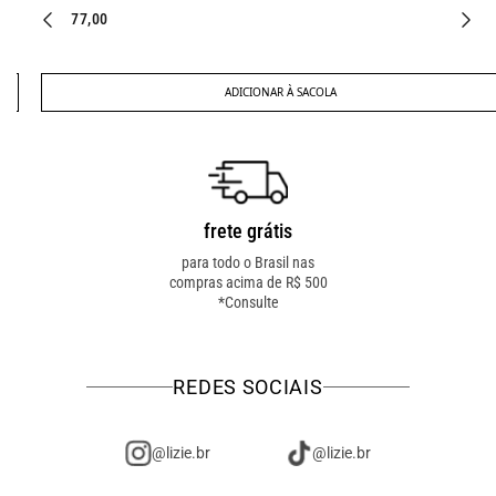
R$ 177,00
ADICIONAR À SACOLA
frete grátis
troca fácil
para todo o Brasil nas
troca online ou em loja
compras acima de R$ 500
física! troque como for
*Consulte
mais fácil pra você!
REDES SOCIAIS
@lizie.br
@lizie.br