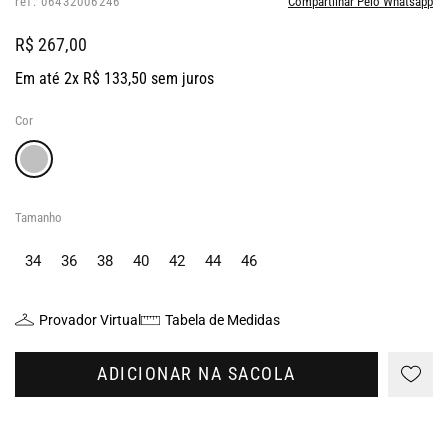
ref: 06432006246
Compartilhar Pelo Whatsapp
R$ 267,00
Em até 2x R$ 133,50 sem juros
Cor
Tamanho
34
36
38
40
42
44
46
Provador Virtual
Tabela de Medidas
ADICIONAR NA SACOLA