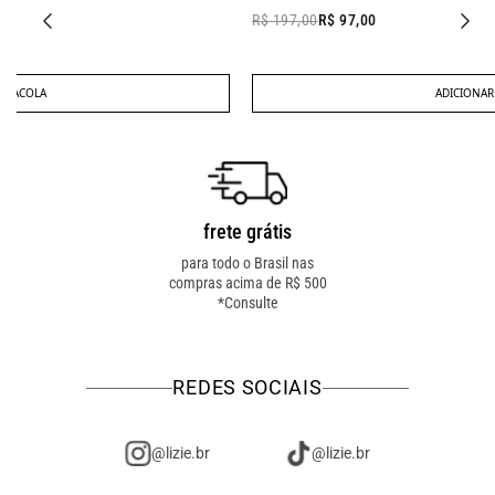
R$ 197,00
R$ 97,00
ADICIONAR À SACOLA
frete grátis
troca fácil
para todo o Brasil nas
troca online ou em loja
compras acima de R$ 500
física! troque como for
*Consulte
mais fácil pra você!
REDES SOCIAIS
@lizie.br
@lizie.br