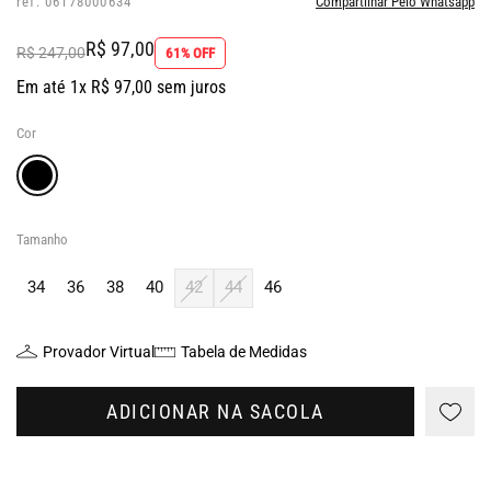
ref: 06178000634
Compartilhar Pelo Whatsapp
R$ 97,00
R$ 247,00
61% OFF
Em até 1x R$ 97,00 sem juros
Cor
Tamanho
34
36
38
40
42
44
46
Provador Virtual
Tabela de Medidas
ADICIONAR NA SACOLA