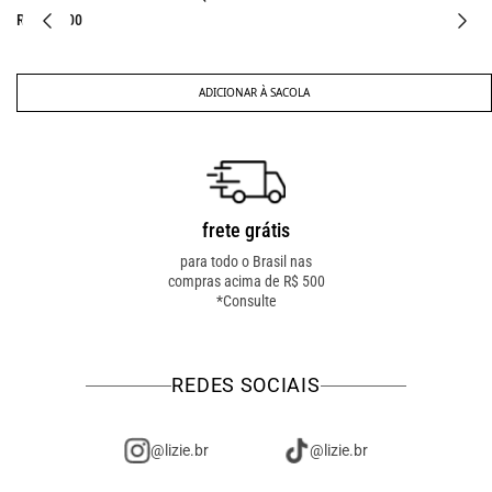
R$ 197,00
ADICIONAR À SACOLA
frete grátis
troca fácil
para todo o Brasil nas
troca online ou em loja
compras acima de R$ 500
física! troque como for
*Consulte
mais fácil pra você!
REDES SOCIAIS
@lizie.br
@lizie.br