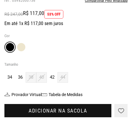
ref: 05982000736
Compartilhar Pelo Whatsapp
R$ 117,00
R$ 247,00
53% OFF
Em até 1x R$ 117,00 sem juros
Cor
Tamanho
34
36
38
40
42
44
Provador Virtual
Tabela de Medidas
ADICIONAR NA SACOLA