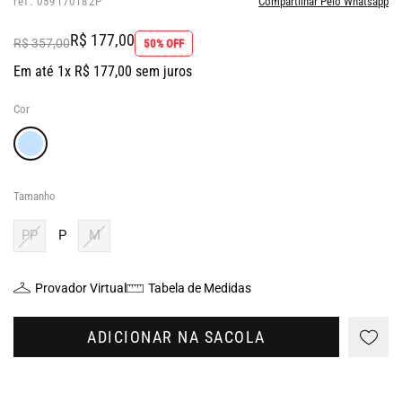
ref: 059170182P
Compartilhar Pelo Whatsapp
R$ 177,00
R$ 357,00
50% OFF
Em até 1x R$ 177,00 sem juros
Cor
Tamanho
PP
P
M
Provador Virtual
Tabela de Medidas
ADICIONAR NA SACOLA