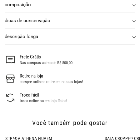
composição
dicas de conservação
descrição longa
Frete Grátis
Nas compras acima de R$ 500,00
Retire na loja
compre online e retire em nossas lojas!
Troca fácil
troca online ou em loja física!
Você também pode gostar
- 12% OFF
SAIA CROPPED CREATIVE CHA VERDE