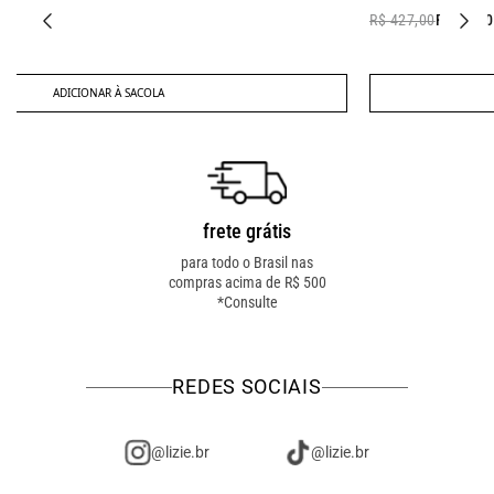
R$ 427,00
R$ 377,00
ADICIONAR À SACOLA
frete grátis
troca fácil
para todo o Brasil nas
troca online ou em loja
compras acima de R$ 500
física! troque como for
*Consulte
mais fácil pra você!
REDES SOCIAIS
@lizie.br
@lizie.br