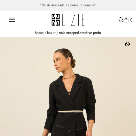
10% de desconto na primeira compra*
0
home
/
bazar
/
saia cropped creative preto