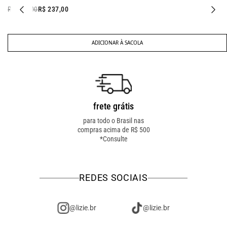
R$ 347,00
R$ 237,00
ADICIONAR À SACOLA
frete grátis
troca fácil
para todo o Brasil nas
troca online ou em loja
compras acima de R$ 500
física! troque como for
*Consulte
mais fácil pra você!
REDES SOCIAIS
@lizie.br
@lizie.br