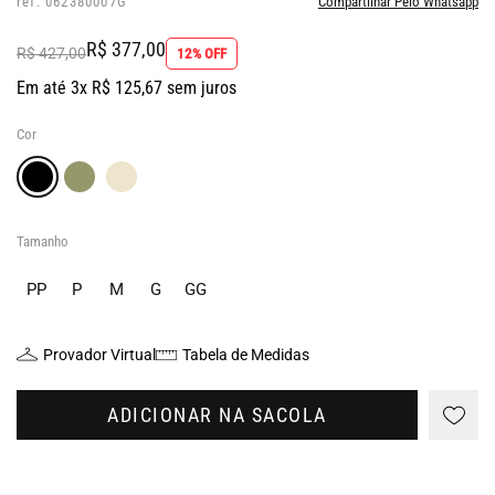
ref: 062380007G
Compartilhar Pelo Whatsapp
R$ 377,00
R$ 427,00
12% OFF
Em até 3x R$ 125,67 sem juros
Cor
Tamanho
PP
P
M
G
GG
Provador Virtual
Tabela de Medidas
ADICIONAR NA SACOLA