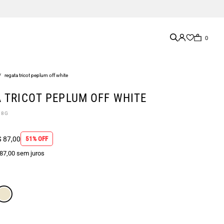
0
/
regata tricot peplum off white
 TRICOT PEPLUM OFF WHITE
08G
 87,00
51% OFF
 87,00 sem juros