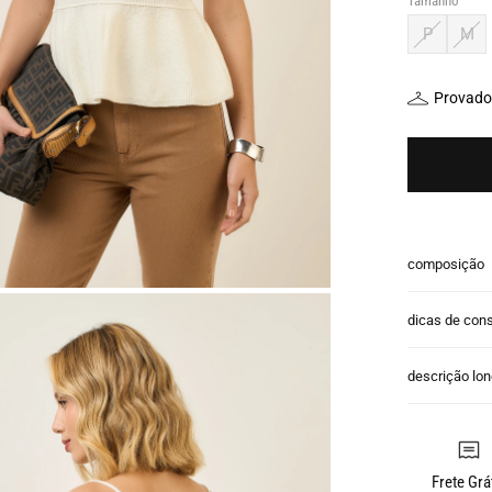
Tamanho
P
M
Provador
composição
dicas de con
descrição lo
Frete Grá