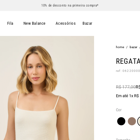
10% de desconto na primeira compra*
s
Fila
New Balance
Acessórios
Bazar
home
/
bazar
REGATA
ref: 0622000
R$ 177,00
R$
Em até 1x R$
Cor