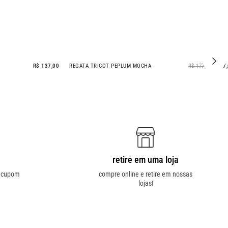
R$ 137,00
REGATA TRICOT PEPLUM MOCHA
R$ 177,00
R$ 87
- 51% OFF
retire em uma loja
o cupom
compre online e retire em nossas
lojas!