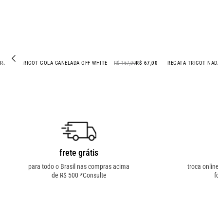
REGATA TRICOT GOLA CANELADA OFF WHITE
R$ 167,00
R$ 67,00
REGATA TRICOT NAD
- 60% OFF
frete grátis
para todo o Brasil nas compras acima
troca onlin
de R$ 500 *Consulte
f