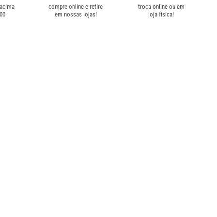
 acima
compre online e retire
troca online ou em
,00
em nossas lojas!
loja física!