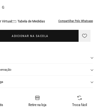
G
Compartilhar Pelo Whatsapp
 Virtual
Tabela de Medidas
ADICIONAR NA SACOLA
servação
nga
tis
Retire na loja
Troca fácil