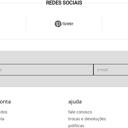
REDES SOCIAIS
/liziebr
onta
ajuda
idos
fale conosco
ta
trocas e devoluções
políticas