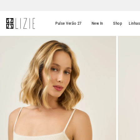
Pulse Verão 27
New In
Shop
Linha