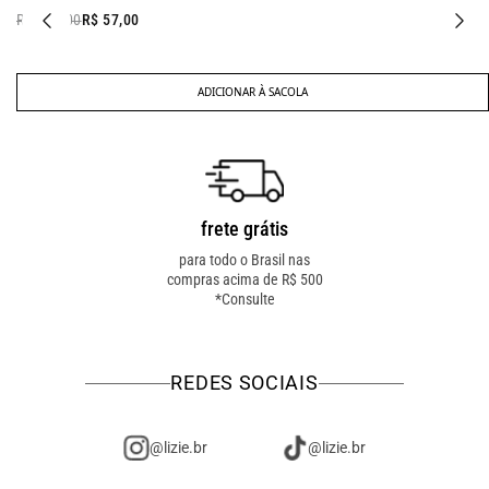
R$ 137,00
R$ 57,00
ADICIONAR À SACOLA
frete grátis
troca fácil
para todo o Brasil nas
troca online ou em loja
compras acima de R$ 500
física! troque como for
*Consulte
mais fácil pra você!
REDES SOCIAIS
@lizie.br
@lizie.br