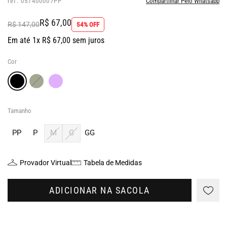
ref: 057400007PP
Compartilhar Pelo Whatsapp
R$ 67,00
R$ 147,00
54% OFF
Em até 1x R$ 67,00 sem juros
Cor
Tamanho
PP
P
M
G
GG
Provador Virtual
Tabela de Medidas
ADICIONAR NA SACOLA