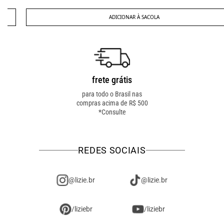
ADICIONAR À SACOLA
frete grátis
troca fácil
para todo o Brasil nas
troca online ou em loja
compras acima de R$ 500
física! troque como for
*Consulte
mais fácil pra você!
REDES SOCIAIS
@lizie.br
@lizie.br
/liziebr
/liziebr