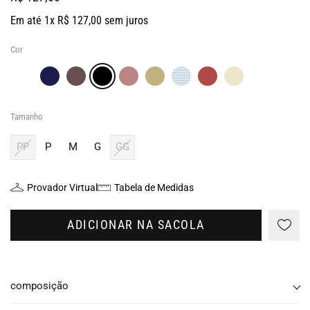
Em até 1x R$ 127,00 sem juros
Cor
Tamanho
PP
P
M
G
GG
Provador Virtual
Tabela de Medidas
ADICIONAR NA SACOLA
composição