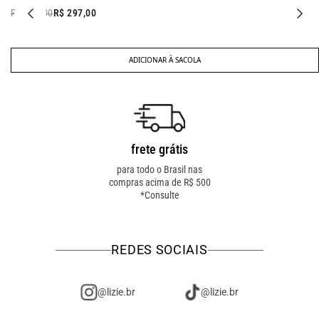
R$ 447,00
R$ 357,00
ADICIONAR À SACOLA
frete grátis
troca fácil
para todo o Brasil nas
troca online ou em loja
compras acima de R$ 500
física! troque como for
*Consulte
mais fácil pra você!
REDES SOCIAIS
@lizie.br
@lizie.br