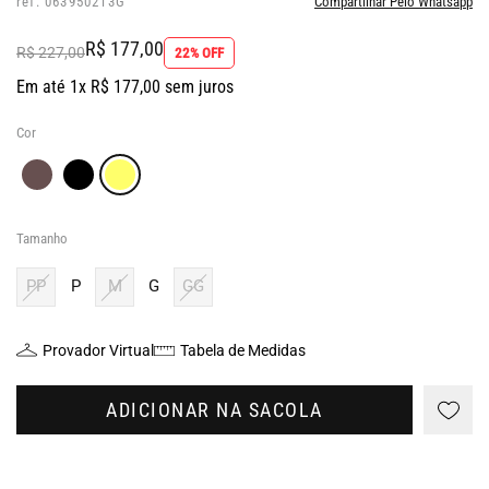
ref: 063950213G
Compartilhar Pelo Whatsapp
R$ 177,00
R$ 227,00
22% OFF
Em até 1x R$ 177,00 sem juros
Cor
Tamanho
PP
P
M
G
GG
Provador Virtual
Tabela de Medidas
ADICIONAR NA SACOLA