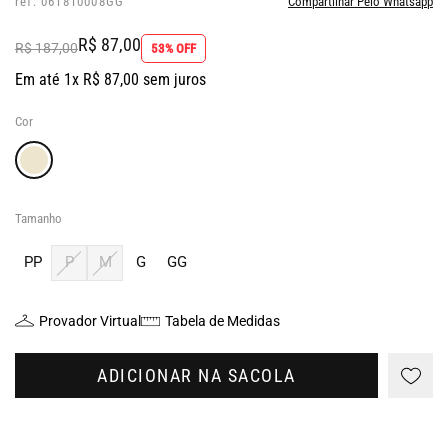
ref: 061810008GG
Compartilhar Pelo Whatsapp
R$ 87,00
R$ 187,00
53% OFF
Em até 1x R$ 87,00 sem juros
Cor
Tamanho
PP
P
M
G
GG
Provador Virtual
Tabela de Medidas
ADICIONAR NA SACOLA