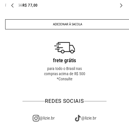
R$ 167,00
R$ 77,00
ADICIONAR À SACOLA
frete grátis
troca fácil
para todo o Brasil nas
troca online ou em loja
compras acima de R$ 500
física! troque como for
*Consulte
mais fácil pra você!
REDES SOCIAIS
@lizie.br
@lizie.br