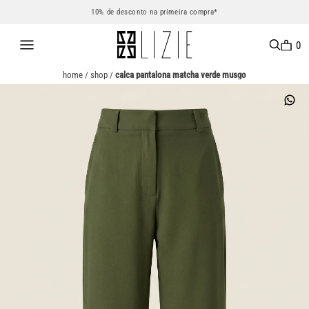
10% de desconto na primeira compra*
0
home
/
shop
/
calca pantalona matcha verde musgo