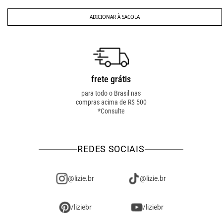
ADICIONAR À SACOLA
frete grátis
troca fácil
para todo o Brasil nas
troca online ou em loja
compras acima de R$ 500
física! troque como for
*Consulte
mais fácil pra você!
REDES SOCIAIS
@lizie.br
@lizie.br
/liziebr
/liziebr