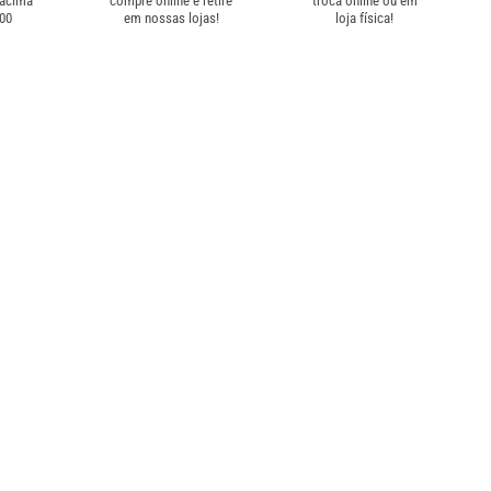
 acima
compre online e retire
troca online ou em
,00
em nossas lojas!
loja física!