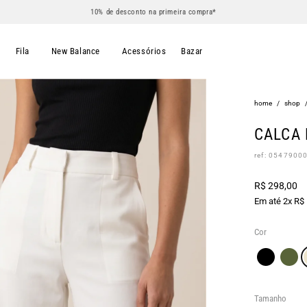
10% de desconto na primeira compra*
s
Fila
New Balance
Acessórios
Bazar
home
/
shop
CALCA 
ref: 0547900
R$ 298,00
Em até 2x R$
Cor
Tamanho