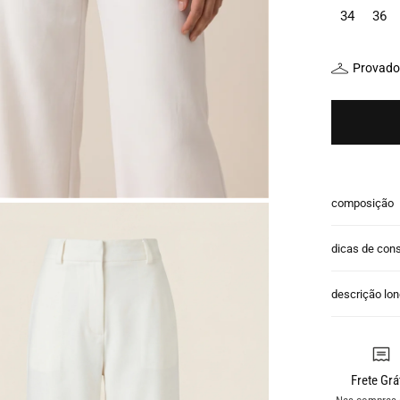
34
36
Provador
composição
dicas de con
descrição lo
Frete Grá