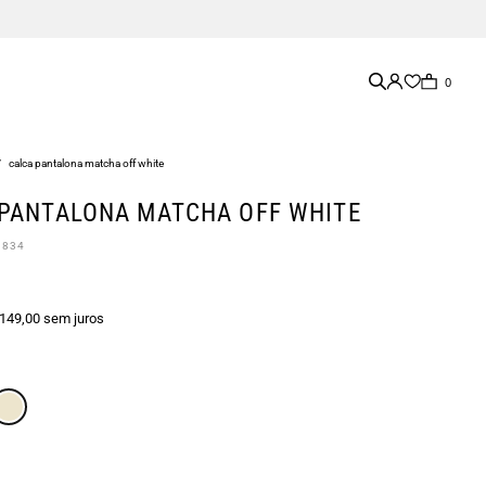
0
/
calca pantalona matcha off white
PANTALONA MATCHA OFF WHITE
0834
 149,00 sem juros