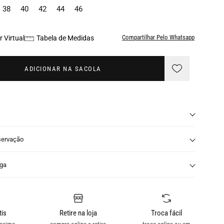
38
40
42
44
46
Compartilhar Pelo Whatsapp
 Virtual
Tabela de Medidas
ADICIONAR NA SACOLA
servação
nga
tis
Retire na loja
Troca fácil