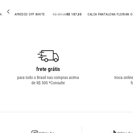
CALCA PANTALONA AFRESCO OFF WHITE
R$ 397,00
R$ 187,00
CALCA PANTALONA F
- 53% OFF
- 14% OFF
frete grátis
para todo o Brasil nas compras acima
troca onlin
de R$ 500 *Consulte
f