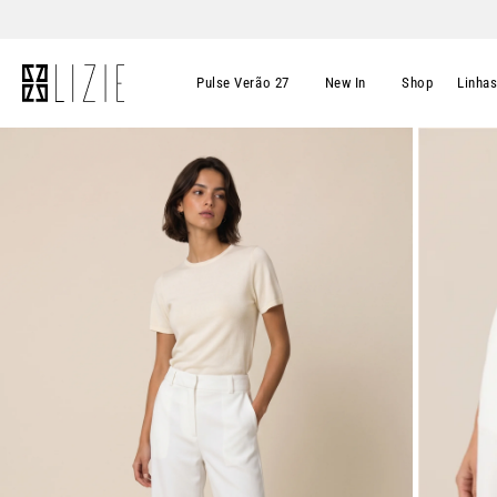
Pulse Verão 27
New In
Shop
Linha