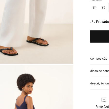
Tamanho
34
36
Provador
composição
dicas de con
descrição lo
Frete Grá