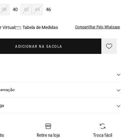
38
40
42
44
46
Compartilhar Pelo Whatsapp
 Virtual
Tabela de Medidas
ADICIONAR NA SACOLA
servação
nga
tis
Retire na loja
Troca fácil