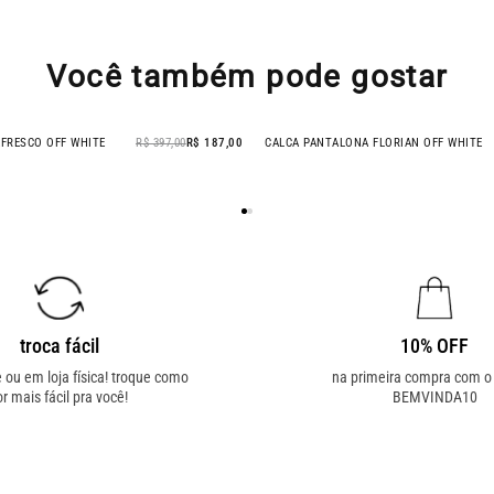
Você também pode gostar
FRESCO OFF WHITE
R$ 397,00
R$ 187,00
CALCA PANTALONA FLORIAN OFF WHITE
- 14% OFF
troca fácil
10% OFF
e ou em loja física! troque como
na primeira compra com 
or mais fácil pra você!
BEMVINDA10