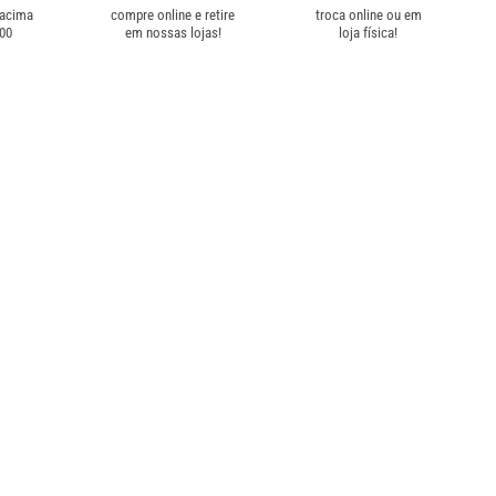
 acima
compre online e retire
troca online ou em
,00
em nossas lojas!
loja física!