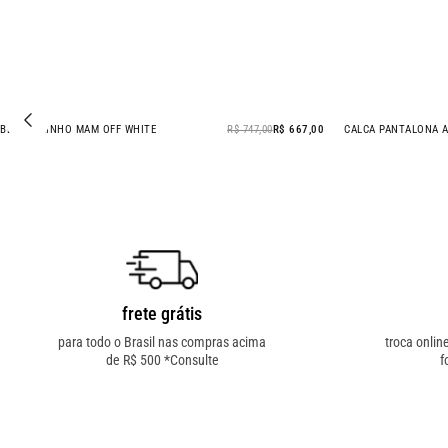
BLAZER LINHO MAM OFF WHITE
R$ 747,00
R$ 667,00
CALCA PANTALONA A
- 11% OFF
- 53% OFF
frete grátis
para todo o Brasil nas compras acima
troca onlin
de R$ 500 *Consulte
f