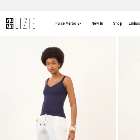
Pulse Verão 27
New In
Shop
Linha