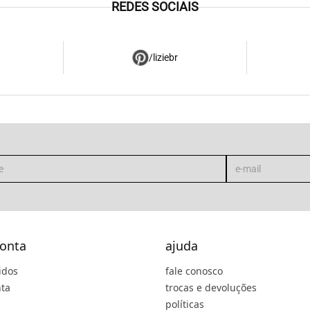
REDES SOCIAIS
/liziebr
onta
ajuda
idos
fale conosco
ta
trocas e devoluções
políticas