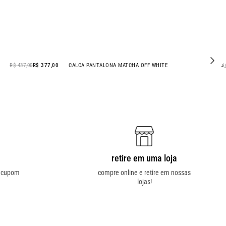
R$ 437,00
R$ 377,00
CALCA PANTALONA MATCHA OFF WHITE
R$ 298
retire em uma loja
o cupom
compre online e retire em nossas
lojas!