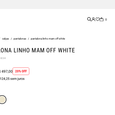
0
/
calças
/
pantalonas
/
pantalona linho mam off white
ONA LINHO MAM OFF WHITE
0834
 497,00
23% OFF
 124,25 sem juros