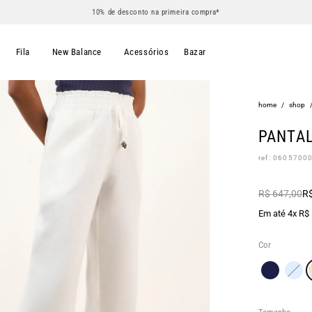
10% de desconto na primeira compra*
s
Fila
New Balance
Acessórios
Bazar
home
/
shop
PANTAL
ref: 0605700
R$ 647,00
R$
Em até 4x R$
Cor