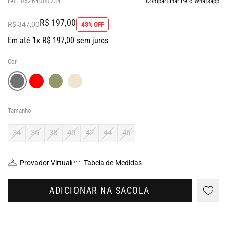
ref: 06264000734
Compartilhar Pelo Whatsapp
R$ 197,00
R$ 347,00
43% OFF
Em até 1x R$ 197,00 sem juros
Cor
Tamanho
34
36
38
40
42
44
46
Provador Virtual
Tabela de Medidas
ADICIONAR NA SACOLA