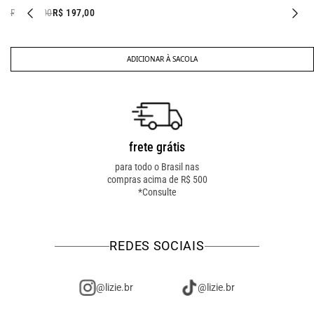
R$ 318,00
R$ 197,00
ADICIONAR À SACOLA
frete grátis
troca fácil
para todo o Brasil nas
troca online ou em loja
compras acima de R$ 500
física! troque como for
*Consulte
mais fácil pra você!
REDES SOCIAIS
@lizie.br
@lizie.br