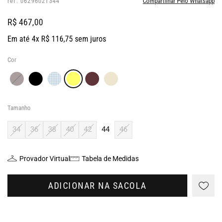
ref: 06296021344
Compartilhar Pelo Whatsapp
R$ 467,00
Em até 4x R$ 116,75 sem juros
Cor
Tamanho
34
36
38
40
42
44
46
Provador Virtual
Tabela de Medidas
ADICIONAR NA SACOLA