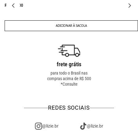
R$ 467,00
CIONAR À SACOLA
ADI
frete grátis
troca fácil
para todo o Brasil nas
troca online ou em loja
compras acima de R$ 500
física! troque como for
*Consulte
mais fácil pra você!
REDES SOCIAIS
@lizie.br
@lizie.br