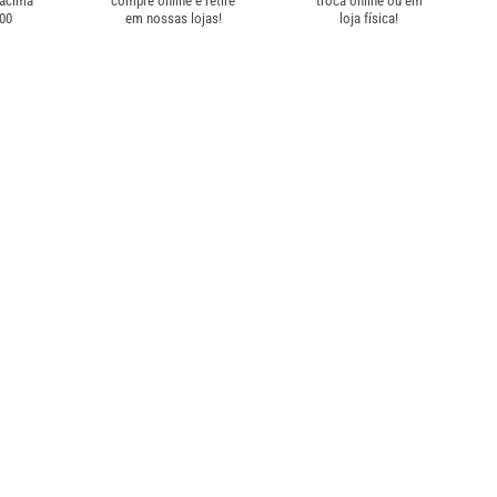
 acima
compre online e retire
troca online ou em
,00
em nossas lojas!
loja física!