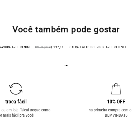
Você também pode gostar
ON AZUL CELESTE
R$ 367,00
CALCA PANTALONA GRAVURA AZUL DENIM
- 54% OFF
troca fácil
10% OFF
e ou em loja física! troque como
na primeira compra com 
or mais fácil pra você!
BEMVINDA10