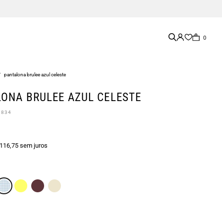
0
/
pantalona brulee azul celeste
ONA BRULEE AZUL CELESTE
1834
 116,75 sem juros