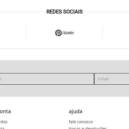
REDES SOCIAIS
/liziebr
onta
ajuda
idos
fale conosco
ta
trocas e devoluções