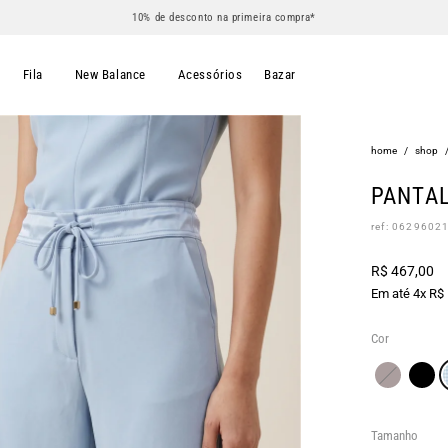
10% de desconto na primeira compra*
s
Fila
New Balance
Acessórios
Bazar
home
/
shop
PANTAL
ref: 0629602
R$ 467,00
Em até 4x R$
Cor
Tamanho