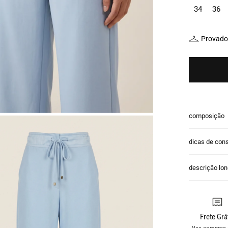
34
36
Provador
composição
dicas de con
descrição lo
Frete Grá