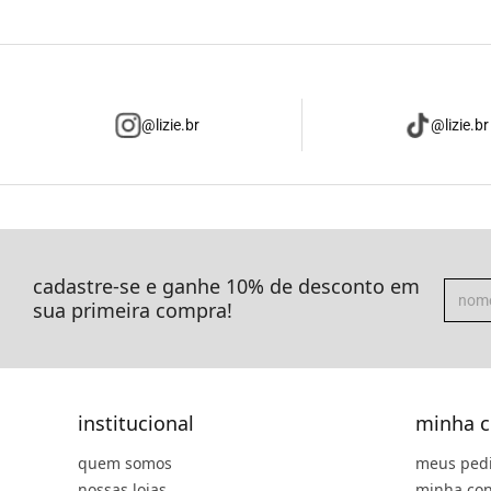
@lizie.br
@lizie.br
cadastre-se e ganhe 10% de desconto em
sua primeira compra!
institucional
minha c
quem somos
meus ped
nossas lojas
minha con