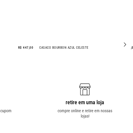
R$ 297,00
R$ 137,00
CALÇA TWEED BOURBON AZUL CELESTE
R$ 447
retire em uma loja
o cupom
compre online e retire em nossas
lojas!