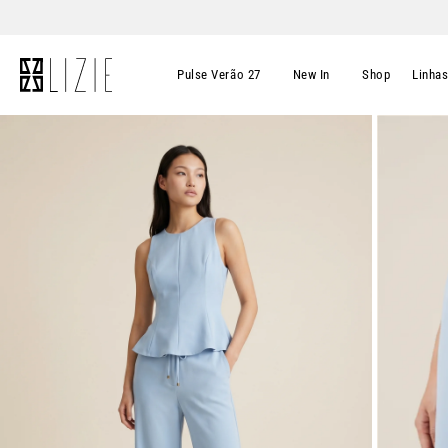
Pulse Verão 27
New In
Shop
Linha