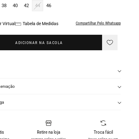
38
40
42
44
46
Compartilhar Pelo Whatsapp
 Virtual
Tabela de Medidas
ADICIONAR NA SACOLA
servação
nga
tis
Retire na loja
Troca fácil