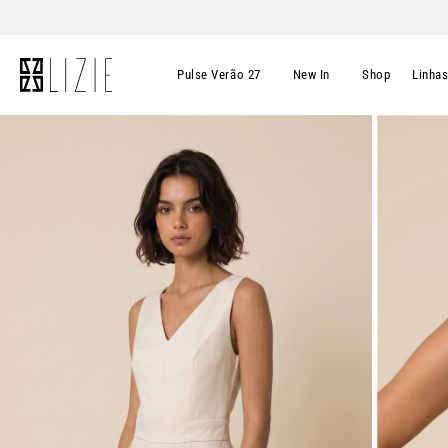
Pulse Verão 27
New In
Shop
Linha