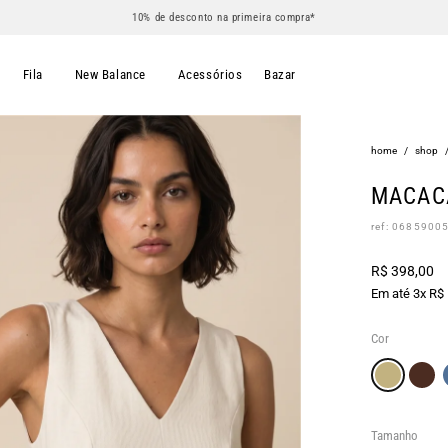
10% de desconto na primeira compra*
s
Fila
New Balance
Acessórios
Bazar
home
/
shop
MACACA
ref: 0685900
R$ 398,00
Em até 3x R$
Cor
Tamanho