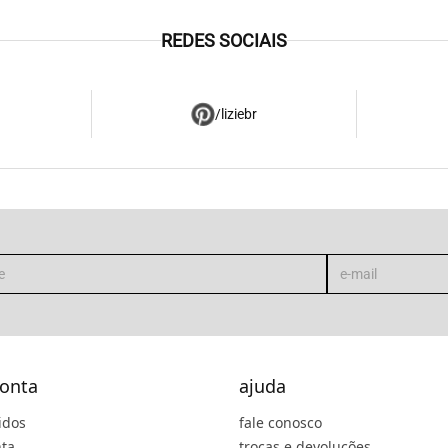
REDES SOCIAIS
/liziebr
onta
ajuda
idos
fale conosco
ta
trocas e devoluções