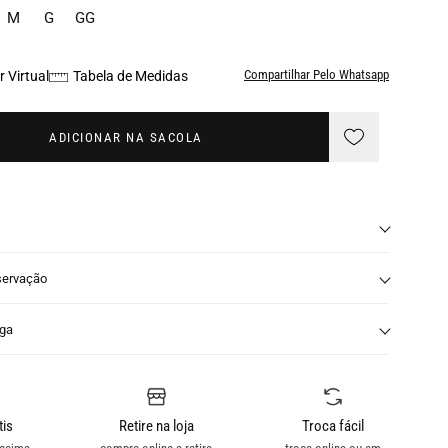
M
G
GG
Compartilhar Pelo Whatsapp
 Virtual
Tabela de Medidas
ADICIONAR NA SACOLA
servação
nga
tis
Retire na loja
Troca fácil