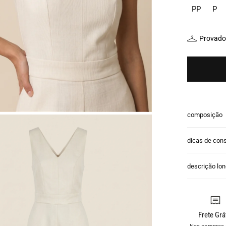
PP
P
Provador
composição
dicas de con
descrição lo
Frete Grá