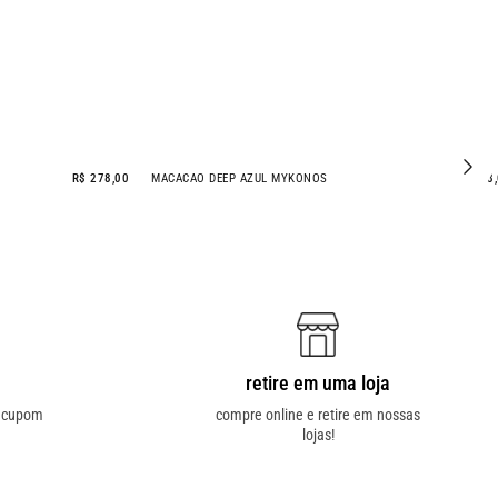
R$ 278,00
MACACAO DEEP AZUL MYKONOS
R$ 398
retire em uma loja
o cupom
compre online e retire em nossas
lojas!