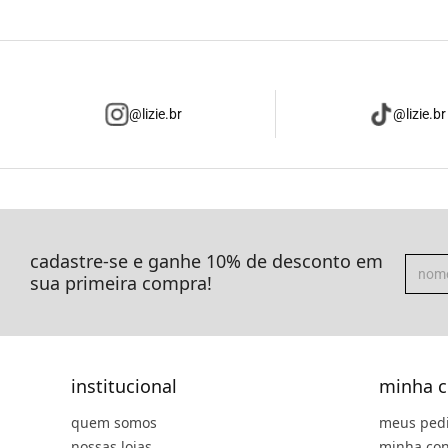
@lizie.br
@lizie.br
cadastre-se e ganhe 10% de desconto em
sua primeira compra!
institucional
minha c
quem somos
meus ped
nossas lojas
minha con