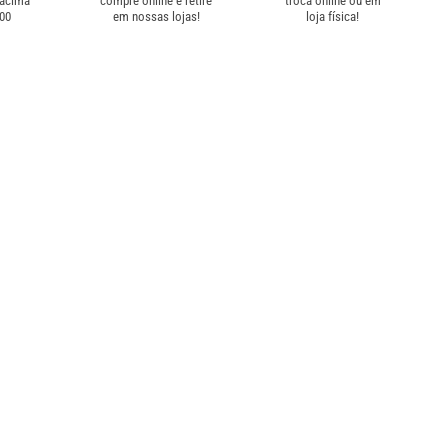
 acima
compre online e retire
troca online ou em
,00
em nossas lojas!
loja física!