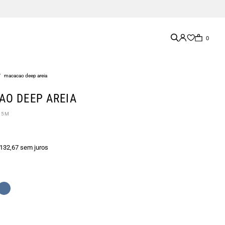
0
/
macacao deep areia
O DEEP AREIA
55M
 132,67 sem juros