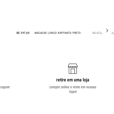
R$ 397,00
MACACAO LONGO RAFFINATO PRETO
R$ 477,00
R$ 397
- 17% OFF
retire em uma loja
o cupom
compre online e retire em nossas
lojas!