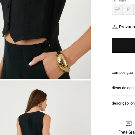
Tamanho
PP
P
Provador
composição
dicas de con
descrição lo
Frete Grá