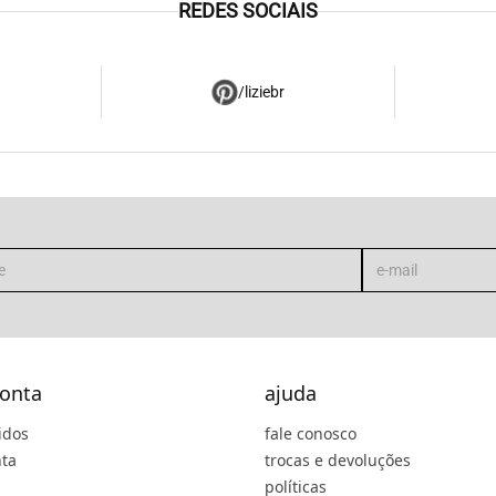
REDES SOCIAIS
/liziebr
onta
ajuda
idos
fale conosco
ta
trocas e devoluções
políticas