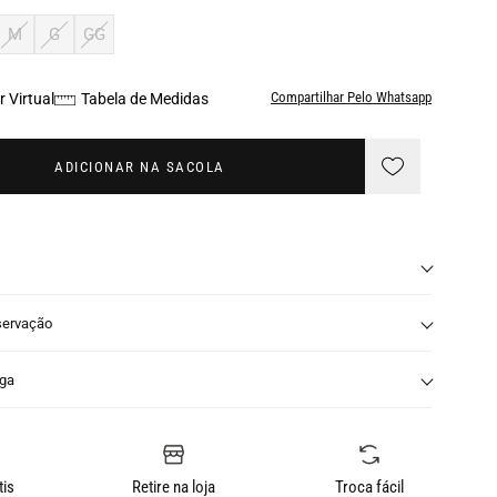
M
G
GG
Compartilhar Pelo Whatsapp
 Virtual
Tabela de Medidas
ADICIONAR NA SACOLA
servação
nga
tis
Retire na loja
Troca fácil