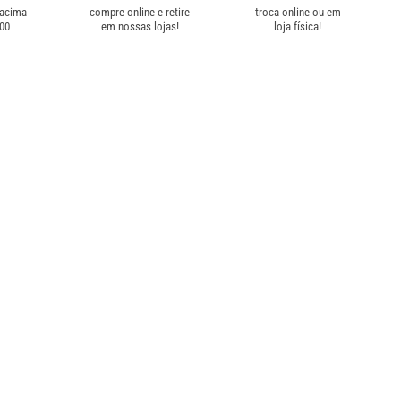
 acima
compre online e retire
troca online ou em
,00
em nossas lojas!
loja física!