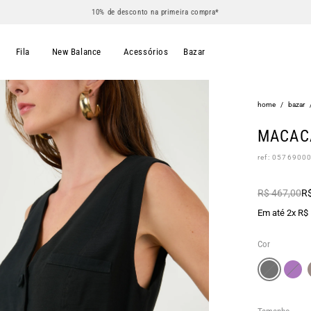
10% de desconto na primeira compra*
s
Fila
New Balance
Acessórios
Bazar
home
/
bazar
MACAC
ref: 0576900
R$ 467,00
R$
Em até 2x R$
Cor