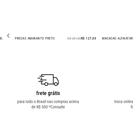
BERMUDA PREGAS AMARANTO PRETO
R$ 267,00
R$ 127,00
MACACAO ALFAIATAR
- 52% OFF
frete grátis
para todo o Brasil nas compras acima
troca onlin
de R$ 500 *Consulte
f