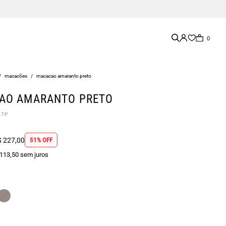
0
/
macacões
/
macacao amaranto preto
AO AMARANTO PRETO
07P
 227,00
51% OFF
 113,50 sem juros