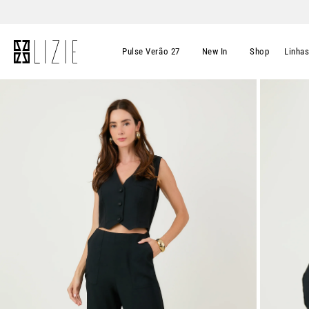
Pulse Verão 27
New In
Shop
Linha