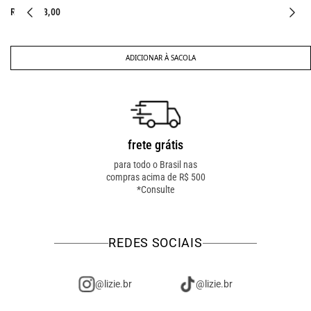
R$ 1.998,00
ADICIONAR À SACOLA
frete grátis
troca fácil
para todo o Brasil nas
troca online ou em loja
compras acima de R$ 500
física! troque como for
*Consulte
mais fácil pra você!
REDES SOCIAIS
@lizie.br
@lizie.br