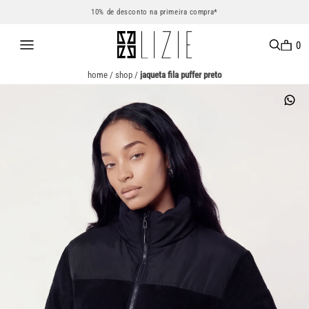
10% de desconto na primeira compra*
0
home
/
shop
/
jaqueta fila puffer preto