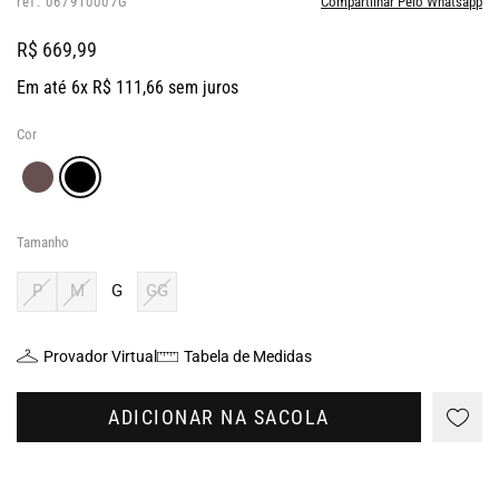
ref: 067910007G
Compartilhar Pelo Whatsapp
R$ 669,99
Em até 6x R$ 111,66 sem juros
Cor
Tamanho
P
M
G
GG
Provador Virtual
Tabela de Medidas
ADICIONAR NA SACOLA