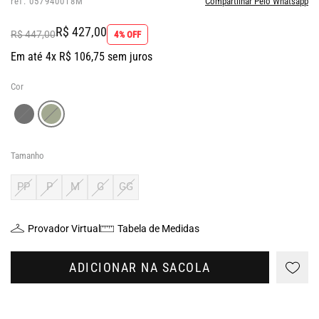
ref: 057940018M
Compartilhar Pelo Whatsapp
R$ 427,00
R$ 447,00
4% OFF
Em até 4x R$ 106,75 sem juros
Cor
Tamanho
PP
P
M
G
GG
Provador Virtual
Tabela de Medidas
ADICIONAR NA SACOLA