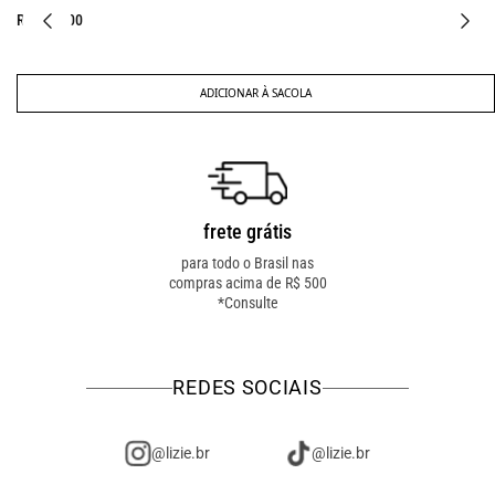
R$ 397,00
ADICIONAR À SACOLA
frete grátis
troca fácil
para todo o Brasil nas
troca online ou em loja
compras acima de R$ 500
física! troque como for
*Consulte
mais fácil pra você!
REDES SOCIAIS
@lizie.br
@lizie.br