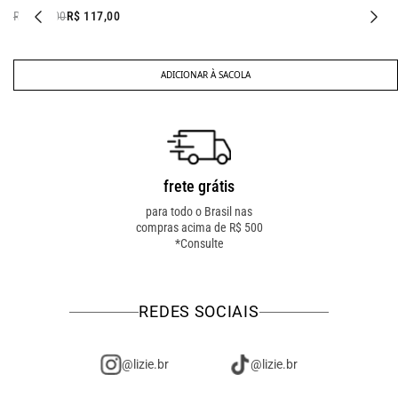
R$ 138,00
R$ 117,00
ADICIONAR À SACOLA
frete grátis
troca fácil
para todo o Brasil nas
troca online ou em loja
compras acima de R$ 500
física! troque como for
*Consulte
mais fácil pra você!
REDES SOCIAIS
@lizie.br
@lizie.br