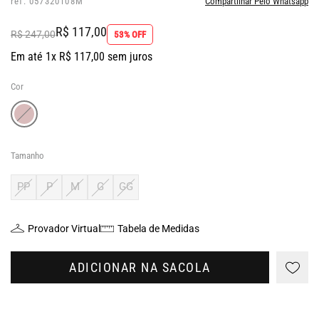
ref: 057320108M
Compartilhar Pelo Whatsapp
R$ 117,00
R$ 247,00
53% OFF
Em até 1x R$ 117,00 sem juros
Cor
Tamanho
PP
P
M
G
GG
Provador Virtual
Tabela de Medidas
ADICIONAR NA SACOLA