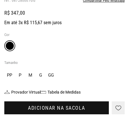
ref: 067280007GG
Compartilhar Pelo Whatsapp
R$ 347,00
Em até 3x R$ 115,67 sem juros
Cor
Tamanho
PP
P
M
G
GG
Provador Virtual
Tabela de Medidas
ADICIONAR NA SACOLA