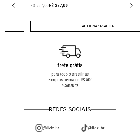
R$ 587,00
R$ 377,00
ADICIONAR À SACOLA
frete grátis
troca fácil
para todo o Brasil nas
troca online ou em loja
compras acima de R$ 500
física! troque como for
*Consulte
mais fácil pra você!
REDES SOCIAIS
@lizie.br
@lizie.br