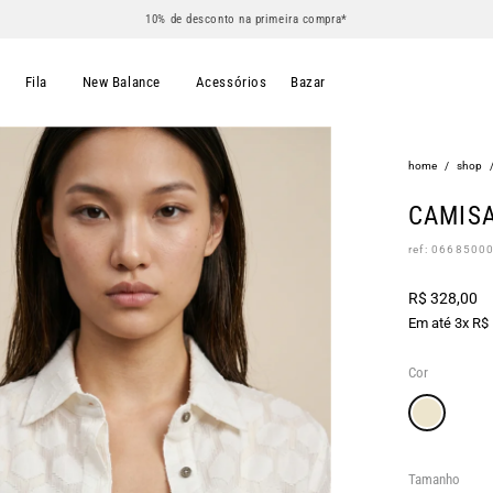
10% de desconto na primeira compra*
s
Fila
New Balance
Acessórios
Bazar
home
/
shop
CAMISA
ref: 0668500
R$ 328,00
Em até 3x R$
Cor
Tamanho