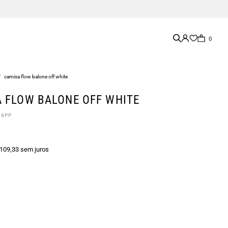
0
/
camisa flow balone off white
 FLOW BALONE OFF WHITE
08PP
 109,33 sem juros