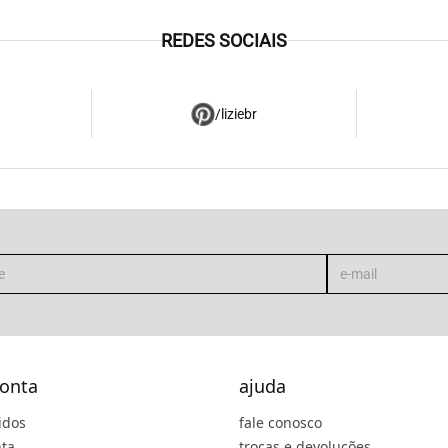
REDES SOCIAIS
/liziebr
onta
ajuda
idos
fale conosco
ta
trocas e devoluções