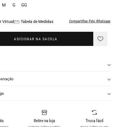
M
G
GG
Compartilhar Pelo Whatsapp
 Virtual
Tabela de Medidas
ADICIONAR NA SACOLA
servação
nga
tis
Retire na loja
Troca fácil