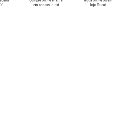
 acima
compre online e retire
troca online ou em
,00
em nossas lojas!
loja física!