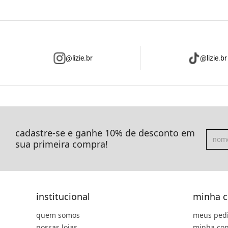
@lizie.br
@lizie.br
cadastre-se e ganhe 10% de desconto em
sua primeira compra!
institucional
minha c
quem somos
meus ped
nossas lojas
minha con