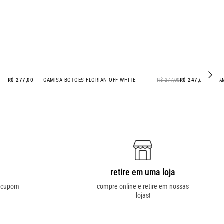
R$ 277,00
CAMISA BOTOES FLORIAN OFF WHITE
R$ 277,00
R$ 247
- 11% OFF
retire em uma loja
o cupom
compre online e retire em nossas
lojas!