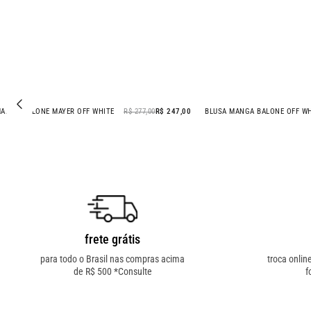
CAMISA MANGA BALONE MAYER OFF WHITE
R$ 277,00
R$ 247,00
BLUSA MANGA BALON
- 11% OFF
frete grátis
para todo o Brasil nas compras acima
troca onlin
de R$ 500 *Consulte
f