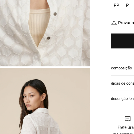
PP
P
Provador
composição
dicas de con
descrição lo
Frete Grá