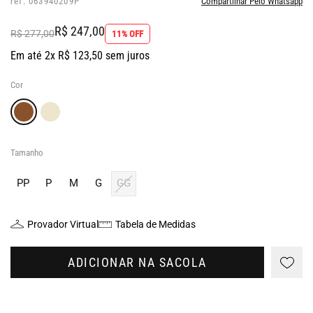
ref: 063940209P
Compartilhar Pelo Whatsapp
R$ 247,00
R$ 277,00
11% OFF
Em até 2x R$ 123,50 sem juros
Cor
Tamanho
PP
P
M
G
GG
Provador Virtual
Tabela de Medidas
ADICIONAR NA SACOLA