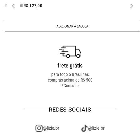
R$ 177,00
R$ 127,00
ADICIONAR À SACOLA
frete grátis
troca fácil
para todo o Brasil nas
troca online ou em loja
compras acima de R$ 500
física! troque como for
*Consulte
mais fácil pra você!
REDES SOCIAIS
@lizie.br
@lizie.br