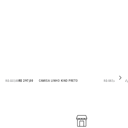
R$ 327,00
R$ 297,00
CAMISA LINHO KIND PRETO
R$ 587,00
R$ 377
- 36% OFF