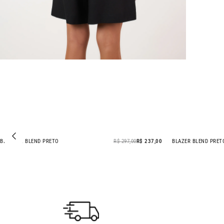
BERMUDA BLEND PRETO
R$ 297,00
R$ 237,00
BLAZER BLEND PRET
- 20% OFF
- 20% OFF