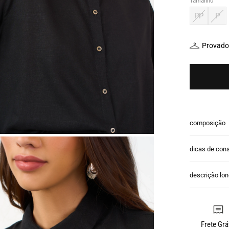
Tamanho
PP
P
Provador
composição
dicas de con
descrição lo
Frete Grá