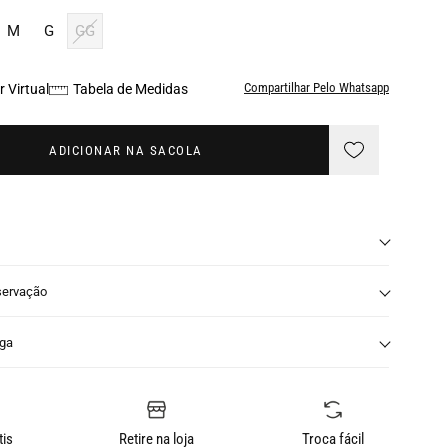
M
G
GG
Compartilhar Pelo Whatsapp
 Virtual
Tabela de Medidas
ADICIONAR NA SACOLA
servação
nga
tis
Retire na loja
Troca fácil