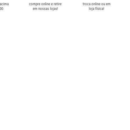
 acima
compre online e retire
troca online ou em
,00
em nossas lojas!
loja física!