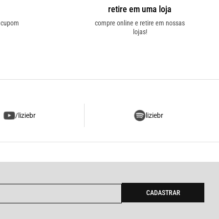
retire em uma loja
o cupom
compre online e retire em nossas
lojas!
/liziebr
liziebr
CADASTRAR