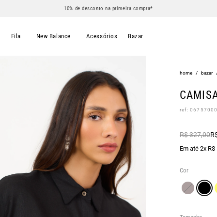
10% de desconto na primeira compra*
s
Fila
New Balance
Acessórios
Bazar
home
/
bazar
CAMISA
ref: 0675700
R$ 327,00
R$
Em até 2x R$
Cor