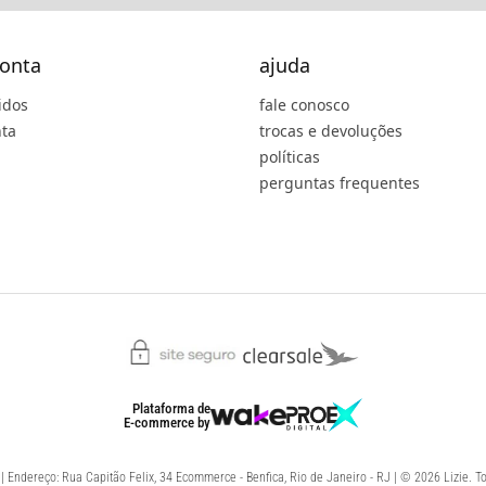
onta
ajuda
idos
fale conosco
ta
trocas e devoluções
políticas
perguntas frequentes
Plataforma de
E-commerce
by
 Endereço: Rua Capitão Felix, 34 Ecommerce - Benfica, Rio de Janeiro - RJ | © 2026 Lizie. To