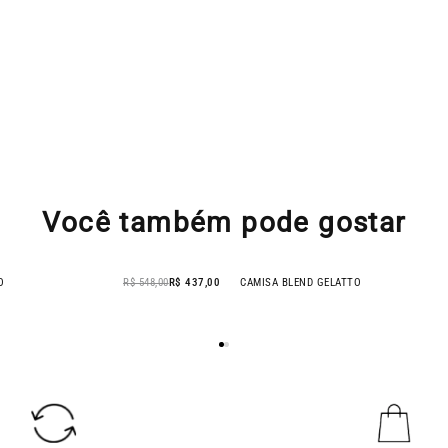
Você também pode gostar
O
R$ 548,00
R$ 437,00
CAMISA BLEND GELATTO
- 9% OFF