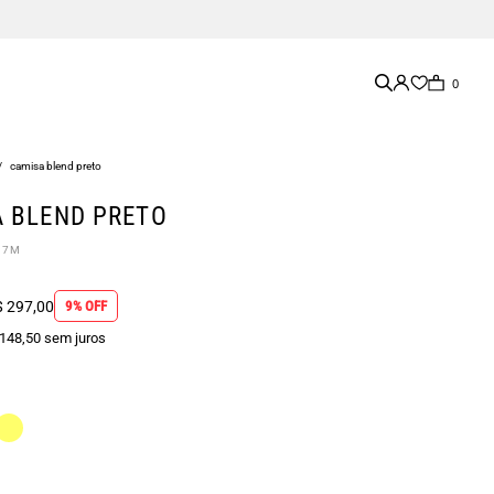
0
/
camisa blend preto
 BLEND PRETO
07M
 297,00
9% OFF
 148,50 sem juros