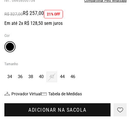
ref: 06408000734
Compartilhar Pelo Whatsapp
R$ 257,00
R$ 327,00
21% OFF
Em até 2x R$ 128,50 sem juros
Cor
Tamanho
34
36
38
40
42
44
46
Provador Virtual
Tabela de Medidas
ADICIONAR NA SACOLA