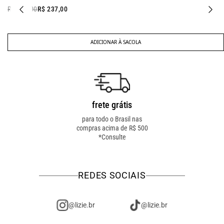
R$ 437,00
R$ 237,00
ADICIONAR À SACOLA
frete grátis
troca fácil
para todo o Brasil nas
troca online ou em loja
compras acima de R$ 500
física! troque como for
*Consulte
mais fácil pra você!
REDES SOCIAIS
@lizie.br
@lizie.br