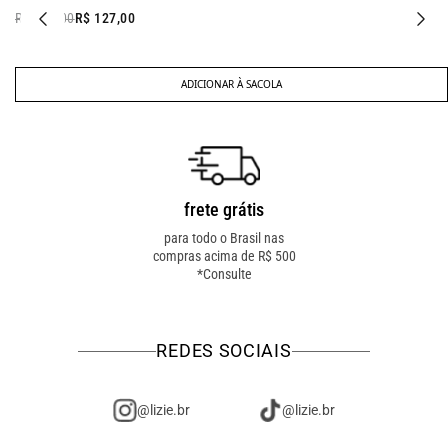
R$ 427,00
R$ 127,00
ADICIONAR À SACOLA
frete grátis
troca fácil
para todo o Brasil nas
troca online ou em loja
compras acima de R$ 500
física! troque como for
*Consulte
mais fácil pra você!
REDES SOCIAIS
@lizie.br
@lizie.br