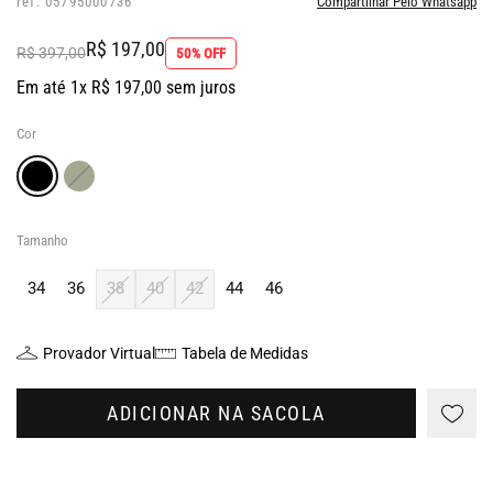
ref: 05795000736
Compartilhar Pelo Whatsapp
R$ 197,00
R$ 397,00
50% OFF
Em até 1x R$ 197,00 sem juros
Cor
Tamanho
34
36
38
40
42
44
46
Provador Virtual
Tabela de Medidas
ADICIONAR NA SACOLA