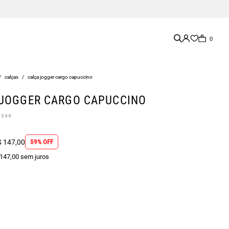
0
/
calças
/
calça jogger cargo capuccino
 JOGGER CARGO CAPUCCINO
8344
 147,00
59% OFF
 147,00 sem juros