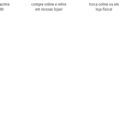
 acima
compre online e retire
troca online ou em
,00
em nossas lojas!
loja física!