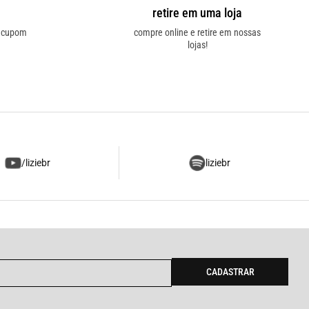
retire em uma loja
o cupom
compre online e retire em nossas
lojas!
/liziebr
liziebr
CADASTRAR