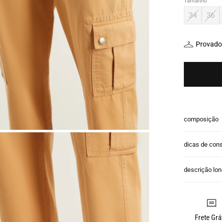
Tamanho
34
36
Provador
composição
dicas de con
descrição lo
Frete Grá