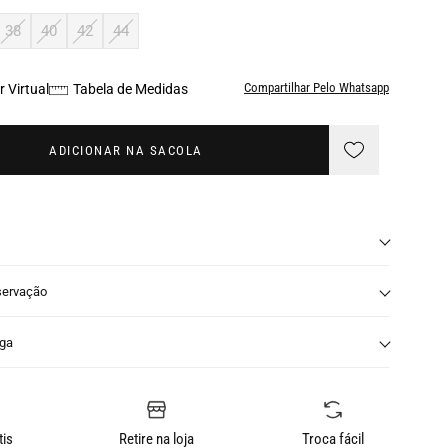
38
40
42
44
Compartilhar Pelo Whatsapp
 Virtual
Tabela de Medidas
ADICIONAR NA SACOLA
servação
nga
tis
Retire na loja
Troca fácil