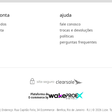
onta
ajuda
idos
fale conosco
ta
trocas e devoluções
políticas
perguntas frequentes
Plataforma de
E-commerce
by
 Endereço: Rua Capitão Felix, 34 Ecommerce - Benfica, Rio de Janeiro - RJ | © 2026 Lizie. To