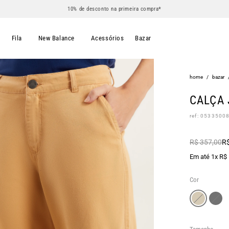
10% de desconto na primeira compra*
s
Fila
New Balance
Acessórios
Bazar
home
/
bazar
CALÇA
ref: 0533500
R$ 357,00
R$
Em até 1x R$
Cor