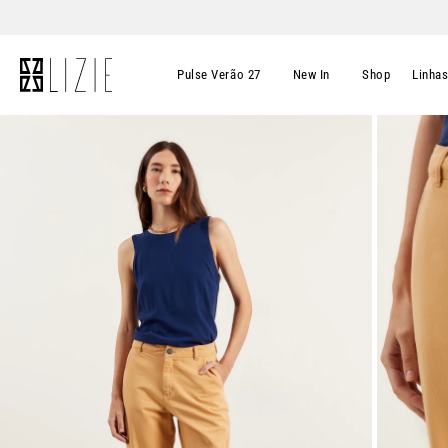
Pulse Verão 27
New In
Shop
Linha