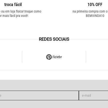
troca fácil
10% OFF
e ou em loja física! troque como
na primeira compra com 
or mais fácil pra você!
BEMVINDA10
REDES SOCIAIS
/liziebr