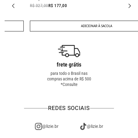
R$ 327,00
R$ 177,00
ADICIONAR À SACOLA
frete grátis
troca fácil
para todo o Brasil nas
troca online ou em loja
compras acima de R$ 500
física! troque como for
*Consulte
mais fácil pra você!
REDES SOCIAIS
@lizie.br
@lizie.br