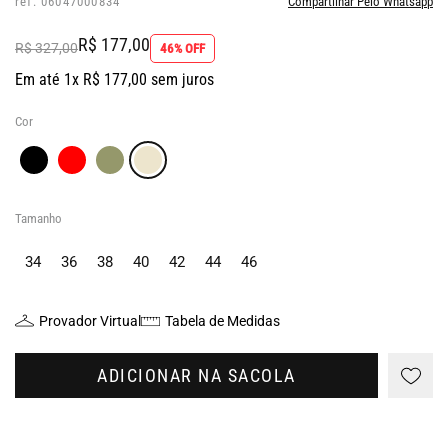
ref: 06047000834
Compartilhar Pelo Whatsapp
R$ 177,00
R$ 327,00
46% OFF
Em até 1x R$ 177,00 sem juros
Cor
Tamanho
34
36
38
40
42
44
46
Provador Virtual
Tabela de Medidas
ADICIONAR NA SACOLA