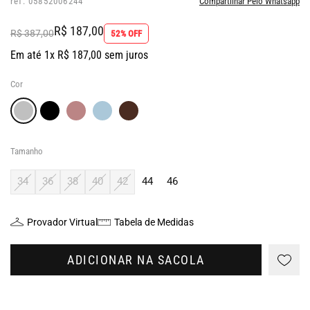
ref: 05852006244
Compartilhar Pelo Whatsapp
R$ 187,00
R$ 387,00
52% OFF
Em até 1x R$ 187,00 sem juros
Cor
Tamanho
34
36
38
40
42
44
46
Provador Virtual
Tabela de Medidas
ADICIONAR NA SACOLA