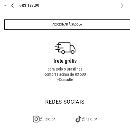
R$ 387,00
R$ 187,00
ADICIONAR À SACOLA
frete grátis
troca fácil
para todo o Brasil nas
troca online ou em loja
compras acima de R$ 500
física! troque como for
*Consulte
mais fácil pra você!
REDES SOCIAIS
@lizie.br
@lizie.br