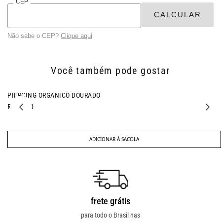
CEP
Não sabe o CEP?
Clique aqui
Você também pode gostar
PIERCING ORGANICO DOURADO
R$ 97,00
ADICIONAR À SACOLA
frete grátis
troca fácil
para todo o Brasil nas
troca online ou em loja