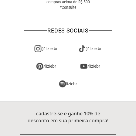
compras acima de R$ 500
física! troque como for
*Consulte
mais fácil pra você!
REDES SOCIAIS
@lizie.br
@lizie.br
/liziebr
/liziebr
liziebr
cadastre-se e ganhe 10% de
desconto em sua primeira compra!