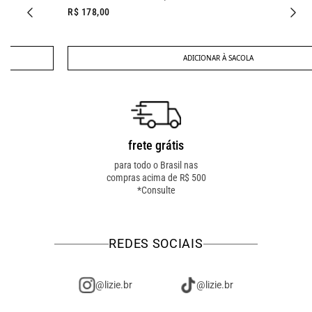
R$ 178,00
ADICIONAR À SACOLA
frete grátis
troca fácil
para todo o Brasil nas
troca online ou em loja
compras acima de R$ 500
física! troque como for
*Consulte
mais fácil pra você!
REDES SOCIAIS
@lizie.br
@lizie.br