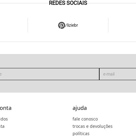
REDES SOCIAIS
/liziebr
onta
ajuda
idos
fale conosco
ta
trocas e devoluções
políticas