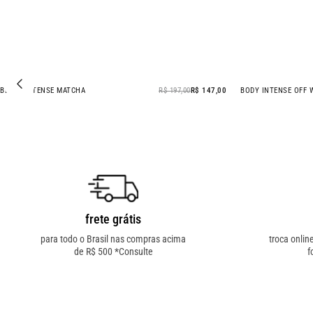
BLUSA INTENSE MATCHA
R$ 197,00
R$ 147,00
BODY INTENSE OFF 
- 25% OFF
- 24% OFF
frete grátis
para todo o Brasil nas compras acima
troca onlin
de R$ 500 *Consulte
f