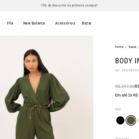
10% de desconto na primeira compra*
s
Fila
New Balance
Acessórios
Bazar
home
/
bazar
BODY 
ref: 0639602
R$ 297,00
R$
Em até 2x R$
Cor