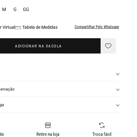
M
G
GG
Compartilhar Pelo Whatsapp
 Virtual
Tabela de Medidas
ADICIONAR NA SACOLA
servação
nga
tis
Retire na loja
Troca fácil