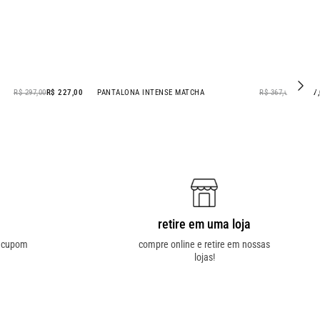
R$ 297,00
R$ 227,00
PANTALONA INTENSE MATCHA
R$ 367,00
R$ 277
- 25% OFF
retire em uma loja
o cupom
compre online e retire em nossas
lojas!