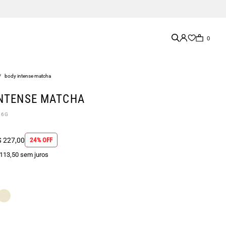
0
/
body intense matcha
INTENSE MATCHA
26G
 227,00
24% OFF
 113,50 sem juros