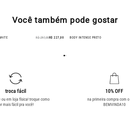
Você também pode gostar
WHITE
R$ 297,00
R$ 227,00
BODY INTENSE PRETO
- 24% OFF
troca fácil
10% OFF
e ou em loja física! troque como
na primeira compra com 
or mais fácil pra você!
BEMVINDA10