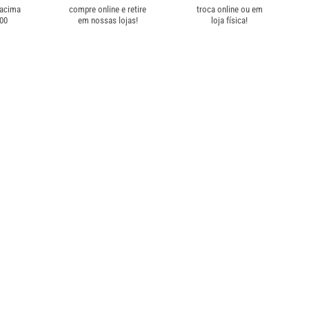
 acima
compre online e retire
troca online ou em
,00
em nossas lojas!
loja física!