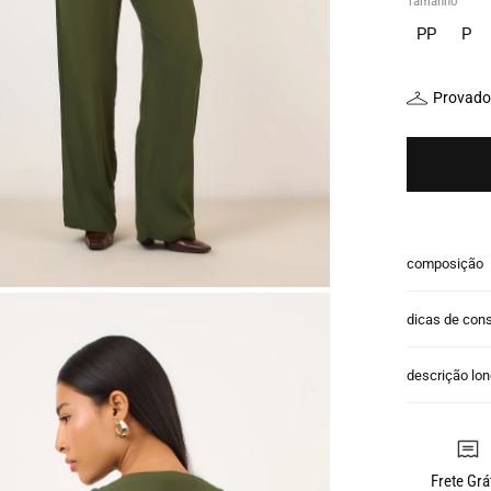
Tamanho
PP
P
Provador
composição
dicas de con
descrição lo
Frete Grá