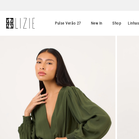
Pulse Verão 27
New In
Shop
Linha