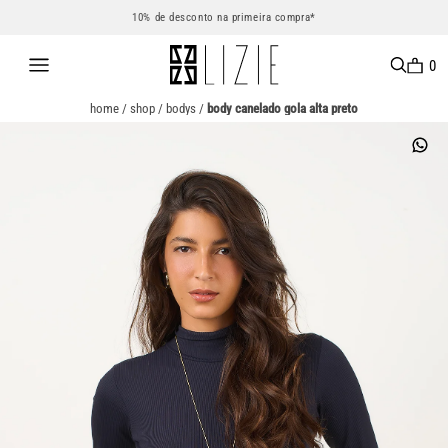
10% de desconto na primeira compra*
0
home
/
shop
/
bodys
/
body canelado gola alta preto