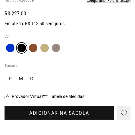
ref: 060430007P
Compartilhar Pelo Whatsapp
R$ 227,00
Em até 2x R$ 113,50 sem juros
Cor
Tamanho
P
M
G
Provador Virtual
Tabela de Medidas
ADICIONAR NA SACOLA