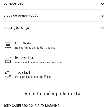
composição
dicas de conservação
descrição longa
Frete Grátis
Nas compras acima de R$ 500,00
Retire na loja
compre online e retire em nossas lojas!
Troca fácil
troca online ou em loja física!
Você também pode gostar
- 32% OFF
BODY BASIC CANELADO PRETO