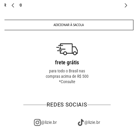
R$ 187,00
R$ 127,00
ADICIONAR À SACOLA
frete grátis
troca fácil
para todo o Brasil nas
troca online ou em loja
compras acima de R$ 500
física! troque como for
*Consulte
mais fácil pra você!
REDES SOCIAIS
@lizie.br
@lizie.br