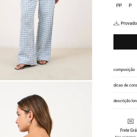
PP
P
Provador
composição
dicas de con
descrição lo
Frete Grá