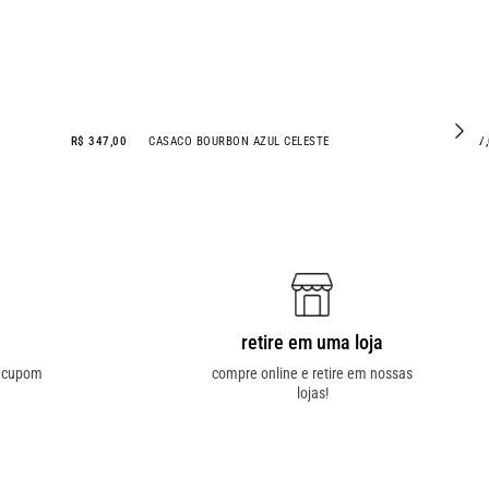
R$ 347,00
CASACO BOURBON AZUL CELESTE
R$ 497
retire em uma loja
o cupom
compre online e retire em nossas
lojas!