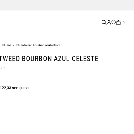
0
/
blusas
/
blusa tweed bourbon azul celeste
TWEED BOURBON AZUL CELESTE
18P
 122,33 sem juros